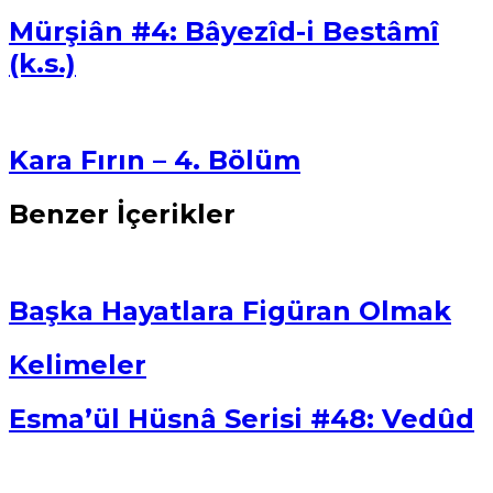
Mürşiân #4: Bâyezîd-i Bestâmî
(k.s.)
Kara Fırın – 4. Bölüm
Benzer İçerikler
Başka Hayatlara Figüran Olmak
Kelimeler
Esma’ül Hüsnâ Serisi #48: Vedûd