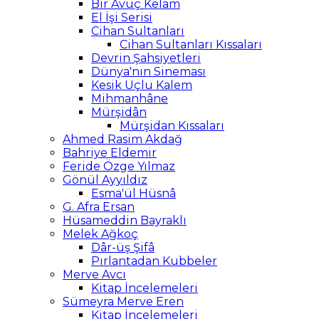
Bir Avuç Kelam
El İşi Serisi
Cihan Sultanları
Cihan Sultanları Kıssaları
Devrin Şahsiyetleri
Dünya'nın Sineması
Kesik Uçlu Kalem
Mihmanhâne
Mürşidân
Mürşidan Kıssaları
Ahmed Rasim Akdağ
Bahriye Eldemir
Feride Özge Yılmaz
Gönül Ayyıldız
Esma'ül Hüsnâ
G. Afra Ersan
Hüsameddin Bayraklı
Melek Ağkoç
Dâr-üş Şifâ
Pırlantadan Kubbeler
Merve Avcı
Kitap İncelemeleri
Sümeyra Merve Eren
Kitap İncelemeleri