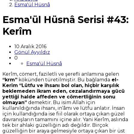
Esma'ül Hüsnâ
Esma'ül Hüsnâ Serisi #43:
Kerîm
10 Aralık 2016
Gönül Ayyıldız
0
Esma'ül Hüsnâ
Kerîm, cömert, faziletli ve şerefli anlamına gelen
“krm”
kökünden türetilmiştir. Bu bağlamda
el-
Kerîm
“Lütfu ve ihsanı bol olan, hiçbir karşılık
beklemeden ikram eden, cezalandırmaya gücü
yettiği halde affeden ve cömertliğinin sonu
olmayan”
demektir. Bu isim Allah için
kullanıldığında ihsanı, in’âmı ve lütfu anlatır. İnsan
için kullandığında ise fiil olarak ortaya çıkan güzel
davranışların tamamını içine alır. Yani Kerîm, aslında
tek bir ahlaki güzelliğin adı değildir. Birçok
güzelliğin bir araya gelmesiyle ortaya çıkan bir üst