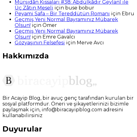
Mürşidân Kıssaları #38: Abdülkâdir Geylanî ile
Üç Zâtın Meseli
için
buse bobur
Peyami Safa – Bir Tereddütün Romanı
için
Ebru
Geçmiş Yeni Normal Bayramınız Mübarek
Olsun!
için
Ömer
Geçmiş Yeni Normal Bayramınız Mübarek
Olsun!
için
Emre Gavalcı
Gözyaşının Felsefesi
için
Merve Avcı
Hakkımızda
Bir Acayip Blog, bir avuç genç tarafından kurulan bir
sosyal platformdur. Öneri ve şikayetlerinizi bizimle
paylaşmak için, info@biracayipblog.com adresini
kullanabilirsiniz
Duyurular