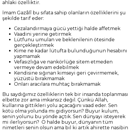
ahlaki özelliktir.
İmam Gazâlî bu sıfata sahip olanların özelliklerini şu
şekilde tarif eder:
Cezalandırmaya gücü yettiği halde affetmek
Vaadini yerine getirmek
Lütfunu umulan ve beklenilenin ötesinde
gerçekleştirmek
Kime ne kadar lütufta bulunduğunun hesabını
yapmamak
Vefasızlığa ve nankörlüğe sitem etmeden
vermeye devam edebilmek
Kendisine sığınan kimseyi geri çevirmemek,
yüzüstü bırakmamak
Onları aracılara muhtaç bırakmamak
Bu saydığımız özelliklerin tek bir insanda toplanması
elbette zor ama imkansız değil. Çünkü Allah,
kullarına gittikleri yolu açacağını vaad eder. Sen
kötü olma yolunda mı gidiyorsun? Buyur kulum,
senin yolunu bu yönde açtık. Sen dünyayı isteyerek
mi ilerliyorsun? O halde buyur, dünyanın tüm
nimetleri senin olsun ama bil ki artık ahirette nasibin