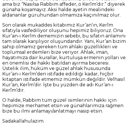
ama biz “Nasılsa Rabbim affeder, o Kerîm’dir.” diyerek
günaha koşamayız. Aksi halde ayetin mealindeki
aldananlar güruhundan olmamıza kaçınılmaz olur.
Son olarak mukaddes kitabımız Kur’an’ın, Kerîm
sıfatıyla vasfediliyor oluşunu hepimiz biliyoruz. Ona
Kur’an-ı Kerîm dememizin sebebi, bu sıfatın anlamını
tam olarak karşılıyor oluşundandır. Yani, Kur’an bizim
sahip olmamız gereken tüm ahlaki güzellikleri ve
toplumsal erdemleri bize veriyor. Ahlak, iman,
hayatımıza dair kurallar, kurtuluşa ermenin yolları ve
en önemlisi de hakkı batıldan ayırma beceresi.
Üstelik ilim, hüküm ve güzel ahlak hususunda
Kur’an-ı Kerîm’den istifade edildiği kadar, hiçbir
kitaptan istifade etmemiz mümkün değildir. Velhasıl
Kur’an, Kerîm’dir. İşte bu yüzden de adı Kur’an-ı
Kerîm’dir.
O halde, Rabbim tüm güzel isimlerinin hakkı için
hepimize merhamet etsin ve günahlarımıza rağmen
bize bu ilmi anlamayı/anlatmayı nasip etsin.
Sadakallahulazim.