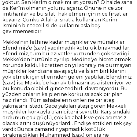
yoktur. Sen Kerîm olmak mı istiyorsun? O halde sana
da Kerîm olmanın yolunu açarız. Önüne nice zor
imtihanlar ve bu sıfatı hak etmen için nice fırsatlar
koyarız. Çünkü Allah’a isnatla kullanılan Kerîm
isminin bir tecellisi de kullarını asla boş
çevirmemesidir.
Mekke’nin fethine kadar müşrikler ve münafıklar
Efendimiz’e (s.a.v.) yapılmadık kötülük bırakmadılar.
Efendimiz, tüm bu eziyetler yüzünden çok sevdiği
Mekke’den hüzünle ayrılıp, Medine’ye hicret etmek
zorunda kaldı. Hicretten on yıl sonra yine durmayan
müşrikler kendisine savaş açtı ve İslam birliklerini
yok etmek için ellerinden geleni yaptılar. Efendimiz
(s.a.v.) ise Mekke’de kan akıtılmasını asla istemiyor ve
bu konuda olabildiğince tedbirli davranıyordu. Bu
yüzden onların kalplerine korku salacak bir plan
hazırlandı. Tüm sahabelerin önlerine bir ateş
yakmasını istedi. Gece yakılan ateşi gören Mekkeli
müşrikler korkuyla olan biteni seyretti. Karşısındaki
ordunun çok güçlü, çok kalabalık ve çok acımasız
olacaklarını düşünüyorlardı. Endişe ettikleri tek şey
vardı: Bunca zamandır yapmadık kötülük
bırakmadıkları Muhammed (s.a.v.) onlara ne