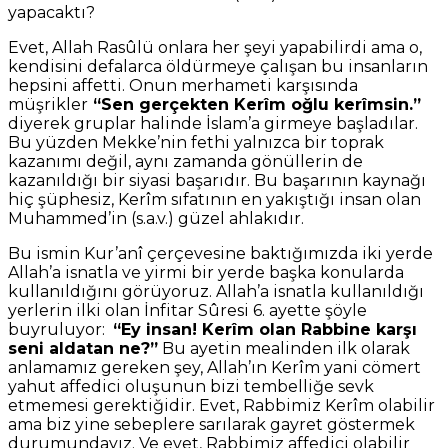
yapacaktı?
Evet, Allah Rasûlü onlara her şeyi yapabilirdi ama o,
kendisini defalarca öldürmeye çalışan bu insanların
hepsini affetti. Onun merhameti karşısında
müşrikler
“Sen gerçekten Kerîm oğlu kerîmsin.”
diyerek gruplar halinde İslam’a girmeye başladılar.
Bu yüzden Mekke’nin fethi yalnızca bir toprak
kazanımı değil, aynı zamanda gönüllerin de
kazanıldığı bir siyasi başarıdır. Bu başarının kaynağı
hiç şüphesiz, Kerîm sıfatının en yakıştığı insan olan
Muhammed’in (s.a.v.) güzel ahlakıdır.
Bu ismin Kur’anî çerçevesine baktığımızda iki yerde
Allah’a isnatla ve yirmi bir yerde başka konularda
kullanıldığını görüyoruz. Allah’a isnatla kullanıldığı
yerlerin ilki olan İnfitar Sûresi 6. ayette şöyle
buyruluyor:
“Ey insan! Kerîm olan Rabbine karşı
seni aldatan ne?”
Bu ayetin mealinden ilk olarak
anlamamız gereken şey, Allah’ın Kerîm yani cömert
yahut affedici oluşunun bizi tembelliğe sevk
etmemesi gerektiğidir. Evet, Rabbimiz Kerîm olabilir
ama biz yine sebeplere sarılarak gayret göstermek
durumundayız. Ve evet, Rabbimiz affedici olabilir