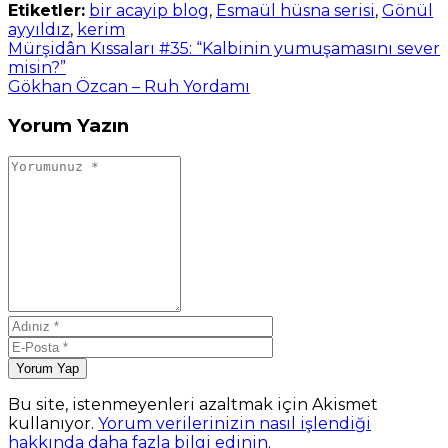
Etiketler:
bir acayip blog
,
Esmaül hüsna serisi
,
Gönül
ayyıldız
,
kerim
Mürşidân Kıssaları #35: “Kalbinin yumuşamasını sever
misin?”
Gökhan Özcan – Ruh Yordamı
Yorum Yazın
Yorum Yap
Bu site, istenmeyenleri azaltmak için Akismet
kullanıyor.
Yorum verilerinizin nasıl işlendiği
hakkında daha fazla bilgi edinin
.