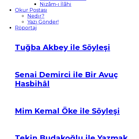
Nizâm-ı İlâhi
Okur Postası
Nedir?
Yazı Gönder!
Röportaj
Tuğba Akbey ile Söyleşi
Senai Demirci ile Bir Avuç
Hasbihâl
Mim Kemal Öke ile Söyleşi
Tekin Budakoğlu ile Yazmak