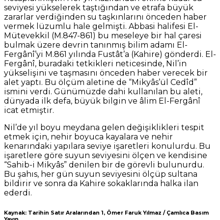
seviyesi yükselerek taştığından ve etrafa büyük
zararlar verdiğinden su taşkınlarını önceden haber
vermek lüzumlu hale gelmişti. Abbasi halifesi El-
Mütevekkil (M.847-861) bu meseleye bir hal çaresi
bulmak üzere devrin tanınmış bilim adamı El-
Fergânî’yi M.861 yılında Fustât’a (Kahire) gönderdi. El-
Fergânî, buradaki tetkikleri neticesinde, Nil’in
yükselişini ve taşmasını önceden haber verecek bir
alet yaptı. Bu ölçüm aletine de “Mikyâs’ül Cedîd”
ismini verdi. Günümüzde dahi kullanılan bu aleti,
dünyada ilk defa, büyük bilgin ve âlim El-Fergânî
icat etmiştir.
Nil’de yıl boyu meydana gelen değişiklikleri tespit
etmek için, nehir boyuca kayalara ve nehir
kenarındaki yapılara seviye işaretleri konulurdu. Bu
işaretlere göre suyun seviyesini ölçen ve kendisine
“Sahib-i Mikyâs” denilen bir de görevli bulunurdu.
Bu şahıs, her gün suyun seviyesini ölçüp sultana
bildirir ve sonra da Kahire sokaklarında halka ilan
ederdi.
Kaynak: Tarihin Satır Aralarından 1, Ömer Faruk Yılmaz / Çamlıca Basım
Yayın