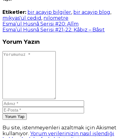
Etiketler:
bir acayip bilgiler
,
bir acayip blog
,
mikyas'ül cedid
,
nilometre
Esma’ül Hüsnâ Serisi #20: Alîm
Esma’ül Hüsnâ Serisi #21-22: Kâbız – Bâsıt
Yorum Yazın
Yorum Yap
Bu site, istenmeyenleri azaltmak için Akismet
kullanıyor.
Yorum verilerinizin nasıl işlendiği