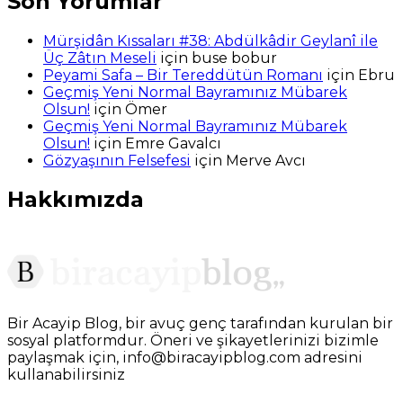
Son Yorumlar
Mürşidân Kıssaları #38: Abdülkâdir Geylanî ile
Üç Zâtın Meseli
için
buse bobur
Peyami Safa – Bir Tereddütün Romanı
için
Ebru
Geçmiş Yeni Normal Bayramınız Mübarek
Olsun!
için
Ömer
Geçmiş Yeni Normal Bayramınız Mübarek
Olsun!
için
Emre Gavalcı
Gözyaşının Felsefesi
için
Merve Avcı
Hakkımızda
Bir Acayip Blog, bir avuç genç tarafından kurulan bir
sosyal platformdur. Öneri ve şikayetlerinizi bizimle
paylaşmak için, info@biracayipblog.com adresini
kullanabilirsiniz