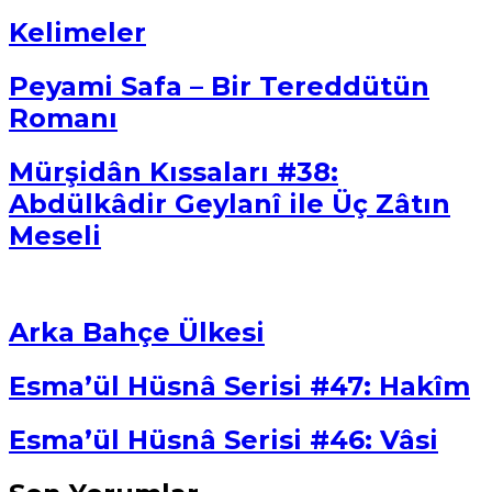
Kelimeler
Peyami Safa – Bir Tereddütün
Romanı
Mürşidân Kıssaları #38:
Abdülkâdir Geylanî ile Üç Zâtın
Meseli
Arka Bahçe Ülkesi
Esma’ül Hüsnâ Serisi #47: Hakîm
Esma’ül Hüsnâ Serisi #46: Vâsi