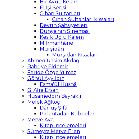
Bir Avuç Kelam
El İşi Serisi
Cihan Sultanları
Cihan Sultanları Kıssaları
Devrin Şahsiyetleri
Dünya'nın Sineması
Kesik Uçlu Kalem
Mihmanhâne
Mürşidân
Mürşidan Kıssaları
Ahmed Rasim Akdağ
Bahriye Eldemir
Feride Özge Yılmaz
Gönül Ayyıldız
Esma'ül Hüsnâ
G. Afra Ersan
Hüsameddin Bayraklı
Melek Ağkoç
Dâr-üş Şifâ
Pırlantadan Kubbeler
Merve Avcı
Kitap İncelemeleri
Sümeyra Merve Eren
Kitap İncelemeleri