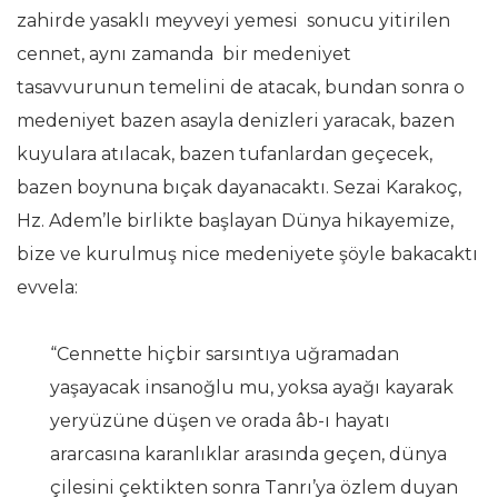
zahirde yasaklı meyveyi yemesi sonucu yitirilen
cennet, aynı zamanda bir medeniyet
tasavvurunun temelini de atacak, bundan sonra o
medeniyet bazen asayla denizleri yaracak, bazen
kuyulara atılacak, bazen tufanlardan geçecek,
bazen boynuna bıçak dayanacaktı. Sezai Karakoç,
Hz. Adem’le birlikte başlayan Dünya hikayemize,
bize ve kurulmuş nice medeniyete şöyle bakacaktı
evvela:
“Cennette hiçbir sarsıntıya uğramadan
yaşayacak insanoğlu mu, yoksa ayağı kayarak
yeryüzüne düşen ve orada âb-ı hayatı
ararcasına karanlıklar arasında geçen, dünya
çilesini çektikten sonra Tanrı’ya özlem duyan