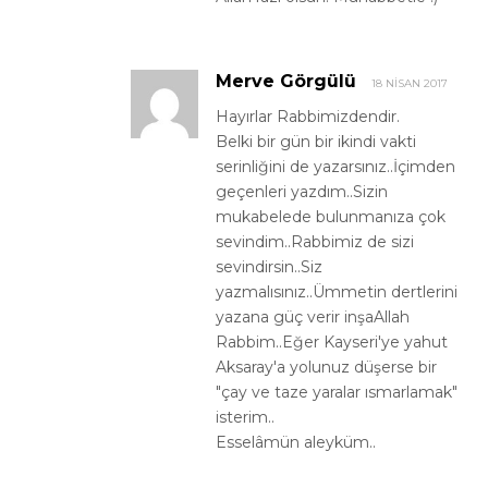
Merve Görgülü
18 NISAN 2017
Hayırlar Rabbimizdendir.
Belki bir gün bir ikindi vakti
serinliğini de yazarsınız..İçimden
geçenleri yazdım..Sizin
mukabelede bulunmanıza çok
sevindim..Rabbimiz de sizi
sevindirsin..Siz
yazmalısınız..Ümmetin dertlerini
yazana güç verir inşaAllah
Rabbim..Eğer Kayseri'ye yahut
Aksaray'a yolunuz düşerse bir
"çay ve taze yaralar ısmarlamak"
isterim..
Esselâmün aleyküm..