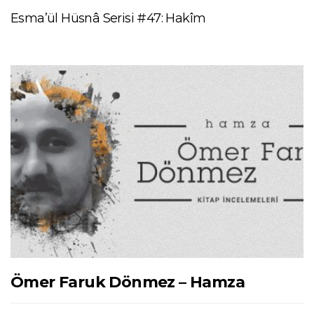
Esma’ül Hüsnâ Serisi #47: Hakîm
Ömer Faruk Dönmez – Hamza