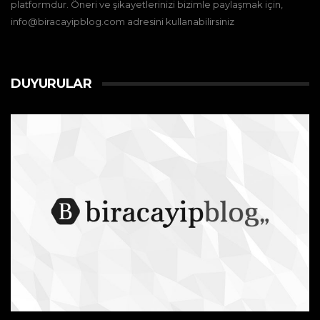
platformdur. Öneri ve şikayetlerinizi bizimle paylaşmak için,
info@biracayipblog.com adresini kullanabilirsiniz
DUYURULAR