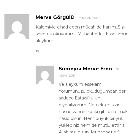
Merve Görgülü
17 NISAN 2017
Kalemiyle cihad eden mücahide hanım..Sizi
severek okuyorum.. Muhabbetle.. Esselâmün
aleyküm..
Sümeyra Merve Eren
18
NISAN 2017
Ve aleykum esselam.
Yorumunuzu okuduğumdan beri
sadece Estağfirullah
diyebiliyorum. Gerçekten sizin
hüsnü zannınızdaki gibi biri olmak
nasip olsun. Hem büyük bir yük
yüklediniz hem de mutlu ettiniz.
Allah razı olsun. Muhabbetle :)