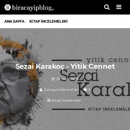
Men
ANA SAYFA
KITAP İNCELEMELERI
Sezai Karakoç - Yitik Cennet
26 Ekim 2016
Sümeyra Merve Eren
5
Kitap İncelemeleri