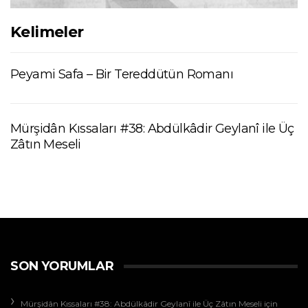
Kelimeler
Peyami Safa – Bir Tereddütün Romanı
Mürşidân Kıssaları #38: Abdülkâdir Geylanî ile Üç
Zâtın Meseli
SON YORUMLAR
Mürşidân Kıssaları #38: Abdülkâdir Geylanî ile Üç Zâtın Meseli
için