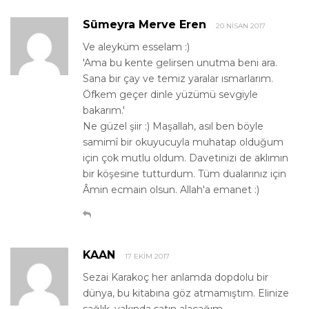
Sümeyra Merve Eren
20 NISAN 2017
Ve aleyküm esselam :)
'Ama bu kente gelirsen unutma beni ara.
Sana bir çay ve temiz yaralar ısmarlarım.
Öfkem geçer dinle yüzümü sevgiyle
bakarım.'
Ne güzel şiir :) Maşallah, asıl ben böyle
samimî bir okuyucuyla muhatap olduğum
için çok mutlu oldum. Davetinizi de aklımın
bir köşesine tutturdum. Tüm dualarınız için
Âmin ecmain olsun. Allah'a emanet :)
KAAN
17 EKIM 2017
Sezai Karakoç her anlamda dopdolu bir
dünya, bu kitabına göz atmamıştım. Elinize