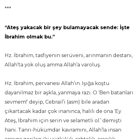
***
“Ateş yakacak bir şey bulamayacak sende: İşte
İbrahim olmak bu.”
Hz. İbrahim, tasfiyenin serüveni, arınmanın destanı,
Allah’ta yok oluş amma Allah’a varoluş.
Hz. İbrahim, pervanesi Allah’ın. Işığa koştu
dayanılmaz bir aşkla, yanmaya razı. O ‘Ben batanları
sevmem!’ deyip, Cebrail’i (asm) bile aradan
çıkartacak kadar çok inanınca, halili de ona ‘Ey
Ateş, İbrahim için serin ve selametli ol.’ demişti
hani. Tanrı-hükümdar kavramını, Allah’la insan