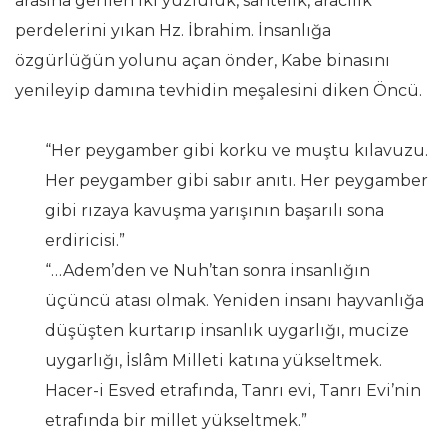
arasına gerilen iki yüzlülük, sahtelik, aracılık
perdelerini yıkan Hz. İbrahim. İnsanlığa
özgürlüğün yolunu açan önder, Kabe binasını
yenileyip damına tevhidin meşalesini diken Öncü.
“Her peygamber gibi korku ve muştu kılavuzu.
Her peygamber gibi sabır anıtı. Her peygamber
gibi rızaya kavuşma yarışının başarılı sona
erdiricisi.”
“…Adem’den ve Nuh’tan sonra insanlığın
üçüncü atası olmak. Yeniden insanı hayvanlığa
düşüşten kurtarıp insanlık uygarlığı, mucize
uygarlığı, İslâm Milleti katına yükseltmek.
Hacer-i Esved etrafında, Tanrı evi, Tanrı Evi’nin
etrafında bir millet yükseltmek.”