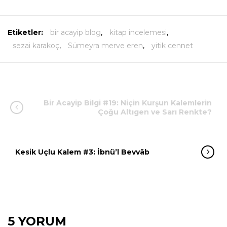
Etiketler:
bir acayip blog
,
kitap incelemesi
,
sezai karakoç
,
Sümeyra merve eren
,
yitik cennet
Bir Acayip Bilgi #19: Niçin Kurşun Kalemlerin
Çoğu Altıgen ve Sarı Renkte?
Kesik Uçlu Kalem #3: İbnü’l Bevvâb
5 YORUM