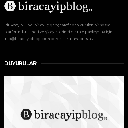
Bir Acayip Blog, bir avuç genç tarafından kurulan bir sosyal
platformdur. Öneri ve şikayetlerinizi bizimle paylaşmak için,
info@biracayipblog.com adresini kullanabilirsiniz
DUYURULAR