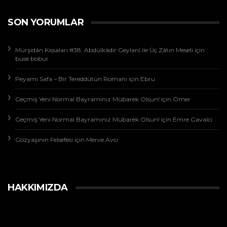
SON YORUMLAR
Mürşidân Kıssaları #38: Abdülkâdir Geylanî ile Üç Zâtın Meseli
için
buse bobur
Peyami Safa – Bir Tereddütün Romanı
için
Ebru
Geçmiş Yeni Normal Bayramınız Mübarek Olsun!
için
Ömer
Geçmiş Yeni Normal Bayramınız Mübarek Olsun!
için
Emre Gavalcı
Gözyaşının Felsefesi
için
Merve Avcı
HAKKIMIZDA