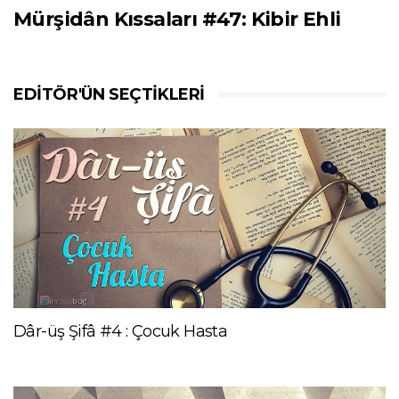
Mürşidân Kıssaları #47: Kibir Ehli
EDITÖR'ÜN SEÇTIKLERI
Dâr-üş Şifâ #4 : Çocuk Hasta