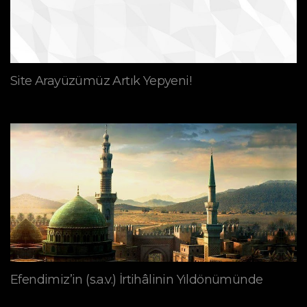
Site Arayüzümüz Artık Yepyeni!
Efendimiz’in (s.a.v.) İrtihâlinin Yıldönümünde