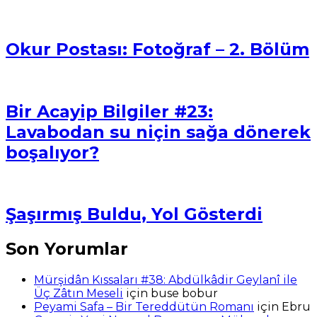
Okur Postası: Fotoğraf – 2. Bölüm
Bir Acayip Bilgiler #23:
Lavabodan su niçin sağa dönerek
boşalıyor?
Şaşırmış Buldu, Yol Gösterdi
Son Yorumlar
Mürşidân Kıssaları #38: Abdülkâdir Geylanî ile
Üç Zâtın Meseli
için
buse bobur
Peyami Safa – Bir Tereddütün Romanı
için
Ebru