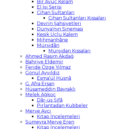
Bir Avuç Kelam
El İşi Serisi
Cihan Sultanları
Cihan Sultanları Kıssaları
Devrin Şahsiyetleri
Dünya'nın Sineması
Kesik Uçlu Kalem
Mihmanhâne
Mürşidân
Mürşidan Kıssaları
Ahmed Rasim Akdağ
Bahriye Eldemir
Feride Özge Yılmaz
Gönül Ayyıldız
Esma'ül Hüsnâ
G. Afra Ersan
Hüsameddin Bayraklı
Melek Ağkoç
Dâr-üş Şifâ
Pırlantadan Kubbeler
Merve Avcı
Kitap İncelemeleri
Sümeyra Merve Eren
Kitap İncelemeleri