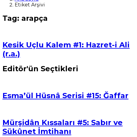
Etiket Arşivi
Tag: arapça
Kesik Uçlu Kalem #1: Hazret-i Ali
(r.a.)
Editör'ün Seçtikleri
Esma’ül Hüsnâ Serisi #15: Ğaffar
Mürşidân Kıssaları #5: Sabır ve
Sükûnet İmtihanı