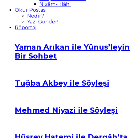
Nizâm-ı İlâhi
Okur Postası
Nedir?
Yazı Gönder!
Röportaj
Yaman Arıkan ile Yûnus’leyin
Bir Sohbet
Tuğba Akbey ile Söyleşi
Mehmed Niyazi ile Söyleşi
Hüsrev Hatemi ile Dergâh’ta