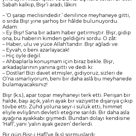
Sabah kalkıp, Bişr’i aradı, lâkin:
– ‘O şarap meclisindedir.’ denilince meyhaneye gitti,
o sırda Bişr yine şarhoş bir hâlde bulunuyordu.
Adam:
– Ey Bişr! Sana bir adam haber getirmiştir.
Bişr, gidip
ona, bu haberin kimden geldiğini sordu. O zât:
– Haber, ulu ve yüce Allah’tandır. Bişr ağladı ve:
– Eyvah, o beni azarlayacak!
– Hiç öyle değil.
– Ahbaplarla konuşmam için biraz bekle.
Bişr,
arkadaşlarının yanına gitti ve dedi ki:
– Dostlar! Bizi davet etmişler, gidiyoruz, sizleri de
O’na ısmarlıyorum, beni bir daha aslâ bu meyhanede
bulamayacaksınız!
Bişr (k.s.), apar topar meyhaneyi terk etti. Perişan bir
halde, başı açık, yalın ayak bir vaziyette dışarıya çıkıp
tövbe etti. Zühd yoluna seyr-i sülük etti, himmet
eliyle evliyânın devletli eteğine sarıldı. Bir daha asla
ayağına ayakkabı giymedi. Bundan dolayı kendisine
‘Hafî’, yani ‘yalın ayak gezen’ derlerdi.
Bir gün Bişr-i Hafî’ye (k.s) sormuşlardı: