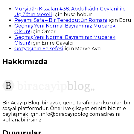
Mürşidân Kıssaları #38: Abdülkâdir Geylanî ile
Üç Zâtın Meseli
için
buse bobur
Peyami Safa – Bir Tereddütün Romanı
için
Ebru
Geçmiş Yeni Normal Bayramınız Mübarek
Olsun!
için
Ömer
Geçmiş Yeni Normal Bayramınız Mübarek
Olsun!
için
Emre Gavalcı
Gözyaşının Felsefesi
için
Merve Avcı
Hakkımızda
Bir Acayip Blog, bir avuç genç tarafından kurulan bir
sosyal platformdur. Öneri ve şikayetlerinizi bizimle
paylaşmak için, info@biracayipblog.com adresini
kullanabilirsiniz
Duyurular