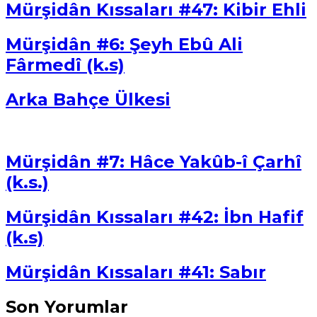
Mürşidân Kıssaları #47: Kibir Ehli
Mürşidân #6: Şeyh Ebû Ali
Fârmedî (k.s)
Arka Bahçe Ülkesi
Mürşidân #7: Hâce Yakûb-î Çarhî
(k.s.)
Mürşidân Kıssaları #42: İbn Hafif
(k.s)
Mürşidân Kıssaları #41: Sabır
Son Yorumlar