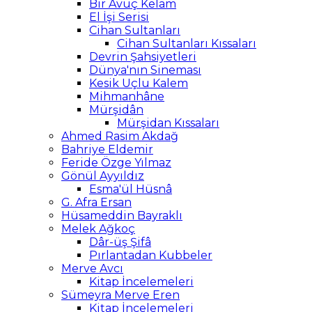
Bir Avuç Kelam
El İşi Serisi
Cihan Sultanları
Cihan Sultanları Kıssaları
Devrin Şahsiyetleri
Dünya'nın Sineması
Kesik Uçlu Kalem
Mihmanhâne
Mürşidân
Mürşidan Kıssaları
Ahmed Rasim Akdağ
Bahriye Eldemir
Feride Özge Yılmaz
Gönül Ayyıldız
Esma'ül Hüsnâ
G. Afra Ersan
Hüsameddin Bayraklı
Melek Ağkoç
Dâr-üş Şifâ
Pırlantadan Kubbeler
Merve Avcı
Kitap İncelemeleri
Sümeyra Merve Eren
Kitap İncelemeleri