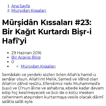
Ana Sayfa
Mürşidan Kıssaları
Mürşidân Kıssaları #23:
Bir Kağıt Kurtardı Bişr-i
Hafî'yi
29 Haziran 2016
Bir Acayip Blog
0
Mürşidan Kıssaları
Semâdaki ve yerdeki sözleri bilen Allah’a hamd-ü
senâlar olsun. Allah’ım! Melik, Samed ve Vâhid olan
Allah’ın zâhid resûlü, Efendimiz nebi Muhammed’e
(s.a.v) ve O’nun âline ve ashabına, ebede kadar devam
edip hiç kesilmeyecek ve bizi de o kötü mesken
cehennem ateşinden kurtarmaya vesile olacak dâimî
salâtla salât eyle.