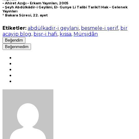
– Ahiret Azığı – Erkam Yayınları, 2005
– Şeyh Abdülkâdir-i Geylâni, El- Gunye Li Talibi Tariki’l Hak – Gelenek
Yayınları
¹ Bakara Sûresi, 22. ayet
Etiketler:
abdülkadir-i geylani
,
besmele-i şerif
,
bir
acayip blog
,
bişr-i hafi
,
kıssa
,
Mürşidân
Beğendim
Beğenmedim