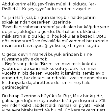
Abdülkerim el Kuşeyrî’nin müellifi olduğu “er-
Risâletü’l-Kuşeyriyye” adlı eserden rivayetle:
“Bişr-i Hafî (k.s), bir gün sarhoş bir halde şehrin
sokaklarından gezerken, üzerinde
‘Bismillahirrahmanirrahim’ yazılı olan bir kâğıdın yere
düşmüş olduğunu gördü. Derhal bir dükkândan
misk satın alıp bu kâğıdı hoş kokularla bezedi. Öptü,
gözlerine sürdü ve fevkalâde mükemmel bir tazimle
insanların basmayacağı yüksekçe bir yere koydu.
O gece, devrin manevi büyüklerinden birine
rüyasında şöyle dendi:
– Bişr’e varıp de ki: ‘Bizim ismimizi misk kokulu
yaptın, biz de seni misk kokulu yaptık! İsmimizi
yücelttin, biz de seni yücelttik; ismimizi temizleyip
arındırdın, biz de seni arındırdık. İzzetime and olsun
ki, dünyada da, ahrettede de ismini hoş hale
getireceğim!’
Bu hitap üzerine o büyük zât ‘Bişr, fâsık bir kişidir,
galiba gördüğüm rüya asılsızdır.’ diye düşündü. Zât
yerinden kalktı, abdest aldı, namaz kılıp yattı. Fakat
yine aynı hitabı işitti. Ve bu hâl üç kere tekerrür etti.