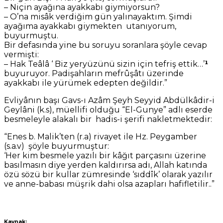
– Niçin ayağına ayakkabı giymiyorsun?
– O’na misâk verdiğim gün yalınayaktım. Şimdi
ayağıma ayakkabı giymekten utanıyorum,
buyurmuştu.
Bir defasında yine bu soruyu soranlara şöyle cevap
vermişti:
– Hak Teâlâ ‘ Biz yeryüzünü sizin için tefriş ettik…’
¹
buyuruyor. Padişahların mefrûşâtı üzerinde
ayakkabı ile yürümek edepten değildir.”
Evliyânın başı Gavs-ı Azâm Şeyh Seyyid Abdülkâdir-i
Geylâni (k.s), müellifi olduğu “El-Gunye” adlı eserde
besmeleyle alakalı bir hadis-i şerifi nakletmektedir:
“Enes b. Malik’ten (r.a) rivayet ile Hz. Peygamber
(s.a.v) şöyle buyurmuştur:
‘Her kim besmele yazılı bir kâğıt parçasını üzerine
basılmasın diye yerden kaldırırsa adı, Allah katında
özü sözü bir kullar zümresinde ‘sıddîk’ olarak yazılır
ve anne-babası müşrik dahi olsa azapları hafifletilir..”
Kaynak: