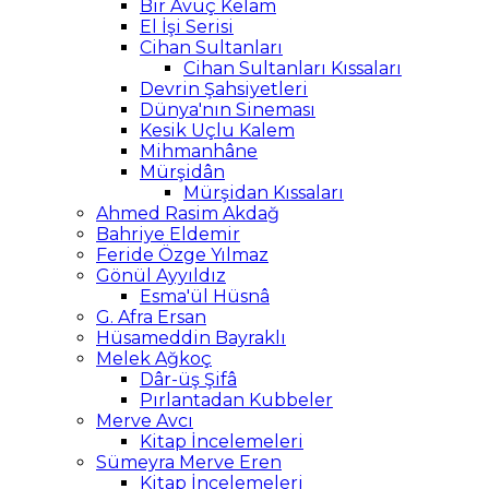
Bir Avuç Kelam
El İşi Serisi
Cihan Sultanları
Cihan Sultanları Kıssaları
Devrin Şahsiyetleri
Dünya'nın Sineması
Kesik Uçlu Kalem
Mihmanhâne
Mürşidân
Mürşidan Kıssaları
Ahmed Rasim Akdağ
Bahriye Eldemir
Feride Özge Yılmaz
Gönül Ayyıldız
Esma'ül Hüsnâ
G. Afra Ersan
Hüsameddin Bayraklı
Melek Ağkoç
Dâr-üş Şifâ
Pırlantadan Kubbeler
Merve Avcı
Kitap İncelemeleri
Sümeyra Merve Eren
Kitap İncelemeleri