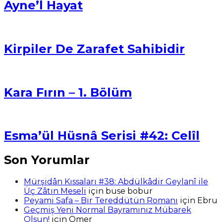
Ayne’l Hayat
Kirpiler De Zarafet Sahibidir
Kara Fırın – 1. Bölüm
Esma’ül Hüsnâ Serisi #42: Celîl
Son Yorumlar
Mürşidân Kıssaları #38: Abdülkâdir Geylanî ile
Üç Zâtın Meseli
için
buse bobur
Peyami Safa – Bir Tereddütün Romanı
için
Ebru
Geçmiş Yeni Normal Bayramınız Mübarek
Olsun!
için
Ömer