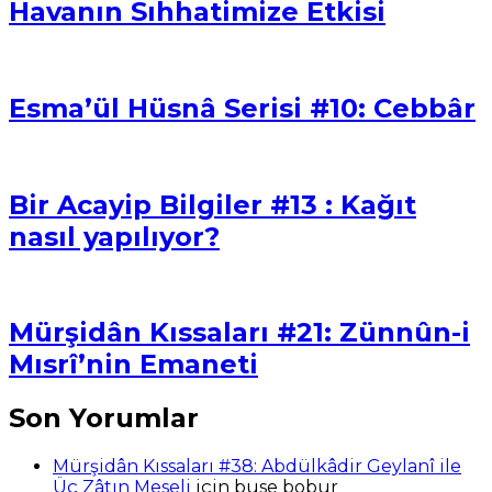
Havanın Sıhhatimize Etkisi
Esma’ül Hüsnâ Serisi #10: Cebbâr
Bir Acayip Bilgiler #13 : Kağıt
nasıl yapılıyor?
Mürşidân Kıssaları #21: Zünnûn-i
Mısrî’nin Emaneti
Son Yorumlar
Mürşidân Kıssaları #38: Abdülkâdir Geylanî ile
Üç Zâtın Meseli
için
buse bobur