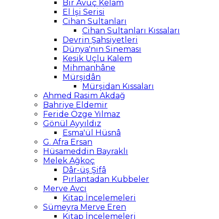
Bir Avuç Kelam
El İşi Serisi
Cihan Sultanları
Cihan Sultanları Kıssaları
Devrin Şahsiyetleri
Dünya'nın Sineması
Kesik Uçlu Kalem
Mihmanhâne
Mürşidân
Mürşidan Kıssaları
Ahmed Rasim Akdağ
Bahriye Eldemir
Feride Özge Yılmaz
Gönül Ayyıldız
Esma'ül Hüsnâ
G. Afra Ersan
Hüsameddin Bayraklı
Melek Ağkoç
Dâr-üş Şifâ
Pırlantadan Kubbeler
Merve Avcı
Kitap İncelemeleri
Sümeyra Merve Eren
Kitap İncelemeleri