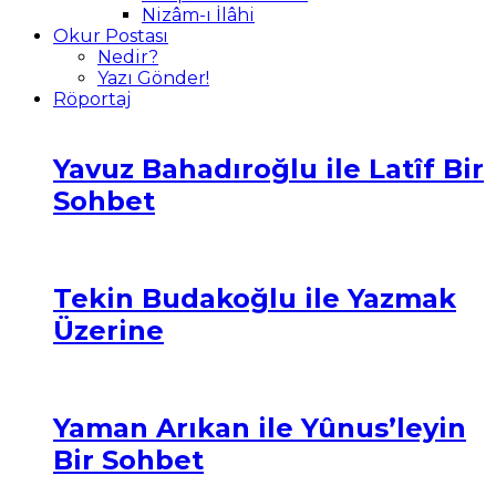
Nizâm-ı İlâhi
Okur Postası
Nedir?
Yazı Gönder!
Röportaj
Yavuz Bahadıroğlu ile Latîf Bir
Sohbet
Tekin Budakoğlu ile Yazmak
Üzerine
Yaman Arıkan ile Yûnus’leyin
Bir Sohbet