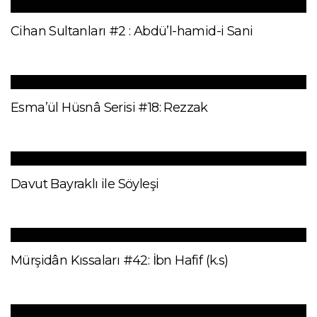
Cihan Sultanları #2 : Abdü’l-hamid-i Sani
Esma’ül Hüsnâ Serisi #18: Rezzak
Davut Bayraklı ile Söyleşi
Mürşidân Kıssaları #42: İbn Hafif (k.s)