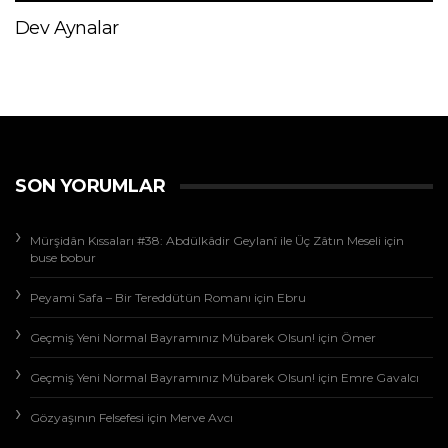
Dev Aynalar
SON YORUMLAR
Mürşidân Kıssaları #38: Abdülkâdir Geylanî ile Üç Zâtın Meseli
için
buse bobur
Peyami Safa – Bir Tereddütün Romanı
için
Ebru
Geçmiş Yeni Normal Bayramınız Mübarek Olsun!
için
Ömer
Geçmiş Yeni Normal Bayramınız Mübarek Olsun!
için
Emre Gavalcı
Gözyaşının Felsefesi
için
Merve Avcı