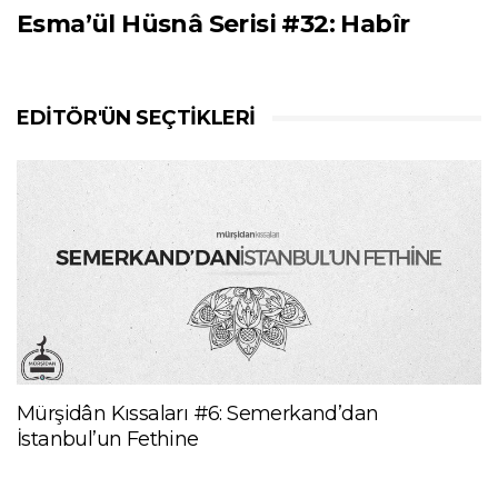
Esma’ül Hüsnâ Serisi #32: Habîr
EDITÖR'ÜN SEÇTIKLERI
Mürşidân Kıssaları #6: Semerkand’dan
İstanbul’un Fethine