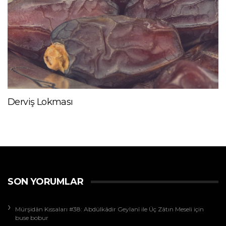
Derviş Lokması
SON YORUMLAR
Mürşidân Kıssaları #38: Abdülkâdir Geylanî ile Üç Zâtın Meseli
için
buse bobur