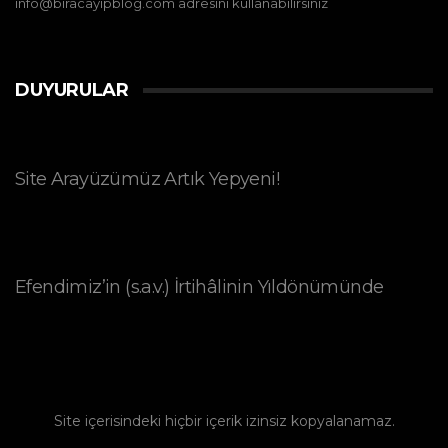
info@biracayipblog.com adresini kullanabilirsiniz
DUYURULAR
Site Arayüzümüz Artık Yepyeni!
Efendimiz’in (s.a.v.) İrtihâlinin Yıldönümünde
Site içerisindeki hiçbir içerik izinsiz kopyalanamaz.