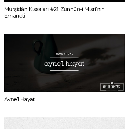
Mürşidân Kıssaları #21: Zünnûn-i Mısrî’nin
Emaneti
Ayne’l Hayat