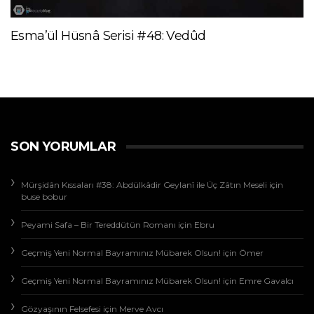
Esma’ül Hüsnâ Serisi #48: Vedûd
SON YORUMLAR
Mürşidân Kıssaları #38: Abdülkâdir Geylanî ile Üç Zâtın Meseli
için
buse bobur
Peyami Safa – Bir Tereddütün Romanı
için
Ebru
Geçmiş Yeni Normal Bayramınız Mübarek Olsun!
için
Ömer
Geçmiş Yeni Normal Bayramınız Mübarek Olsun!
için
Emre Gavalcı
Gözyaşının Felsefesi
için
Merve Avcı