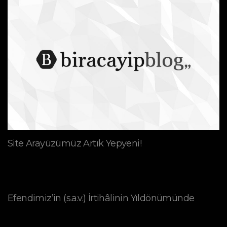
Site Arayüzümüz Artık Yepyeni!
Efendimiz’in (s.a.v.) İrtihâlinin Yıldönümünde