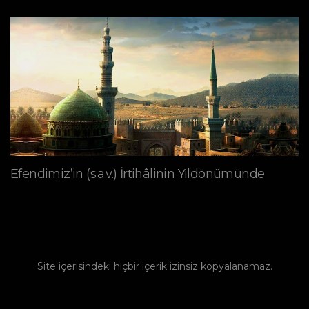
Efendimiz’in (s.a.v.) İrtihâlinin Yıldönümünde
Site içerisindeki hiçbir içerik izinsiz kopyalanamaz.