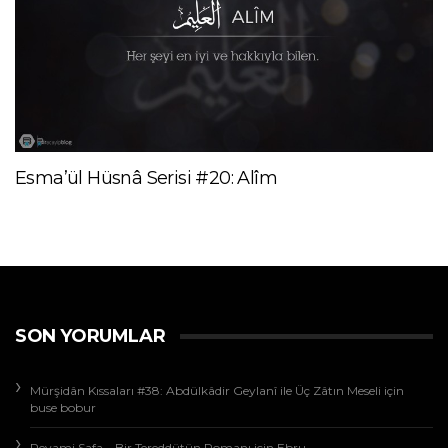
Esma’ül Hüsnâ Serisi #20: Alîm
SON YORUMLAR
Mürşidân Kıssaları #38: Abdülkâdir Geylanî ile Üç Zâtın Meseli
için
buse bobur
Peyami Safa – Bir Tereddütün Romanı
için
Ebru