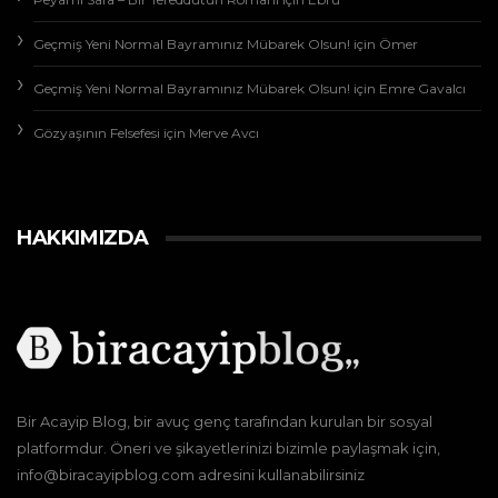
Geçmiş Yeni Normal Bayramınız Mübarek Olsun!
için
Ömer
Geçmiş Yeni Normal Bayramınız Mübarek Olsun!
için
Emre Gavalcı
Gözyaşının Felsefesi
için
Merve Avcı
HAKKIMIZDA
Bir Acayip Blog, bir avuç genç tarafından kurulan bir sosyal
platformdur. Öneri ve şikayetlerinizi bizimle paylaşmak için,
info@biracayipblog.com adresini kullanabilirsiniz