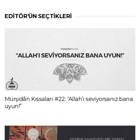
EDITÖR'ÜN SEÇTIKLERI
Mürşidân Kıssaları #22: “Allah’ı seviyorsanız bana
uyun!”