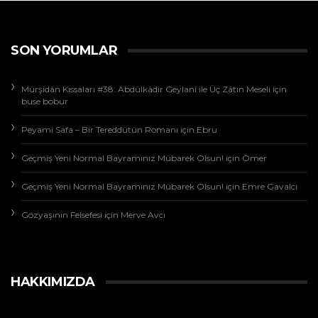
SON YORUMLAR
Mürşidân Kıssaları #38: Abdülkâdir Geylanî ile Üç Zâtın Meseli
için
buse bobur
Peyami Safa – Bir Tereddütün Romanı
için
Ebru
Geçmiş Yeni Normal Bayramınız Mübarek Olsun!
için
Ömer
Geçmiş Yeni Normal Bayramınız Mübarek Olsun!
için
Emre Gavalcı
Gözyaşının Felsefesi
için
Merve Avcı
HAKKIMIZDA