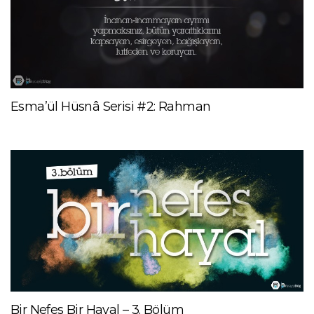
Esma’ül Hüsnâ Serisi #2: Rahman
Bir Nefes Bir Hayal – 3. Bölüm