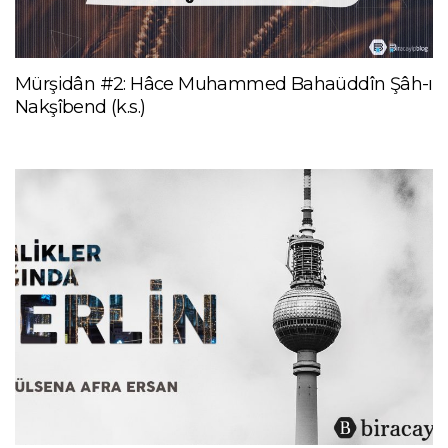
Mürşidân #2: Hâce Muhammed Bahaüddîn Şâh-ı
Nakşîbend (k.s.)