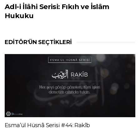
Adl-i İlâhi Serisi: Fıkıh ve İslâm
Hukuku
EDITÖR'ÜN SEÇTIKLERI
Esma’ül Hüsnâ Serisi #44: Rakîb