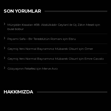
SON YORUMLAR
Mürşidân Kıssaları #38: Abdülkâdir Geylanî ile Üç Zâtın Meseli
için
buse bobur
Peyami Safa – Bir Tereddütün Romanı
için
Ebru
Geçmiş Yeni Normal Bayramınız Mübarek Olsun!
için
Ömer
Geçmiş Yeni Normal Bayramınız Mübarek Olsun!
için
Emre Gavalcı
Gözyaşının Felsefesi
için
Merve Avcı
HAKKIMIZDA