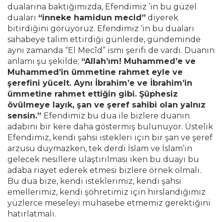
dualarına baktığımızda, Efendimiz ’in bu güzel
duaları
“inneke hamidun mecid”
diyerek
bitirdiğini görüyoruz. Efendimiz ‘in bu duaları
sahabeye talim ettirdiği günlerde, gündeminde
aynı zamanda “El Mecîd” ismi şerifi de vardı. Duanın
anlamı şu şekilde;
“Allah’ım! Muhammed’e ve
Muhammed’in ümmetine rahmet eyle ve
şerefini yücelt. Aynı İbrahim’e ve İbrahim’in
ümmetine rahmet ettiğin gibi. Şüphesiz
övülmeye layık, şan ve şeref sahibi olan yalnız
sensin.”
Efendimiz bu dua ile bizlere duanın
adabını bir kere daha göstermiş bulunuyor. Üstelik
Efendimiz, kendi şahsi istekleri için bir şan ve şeref
arzusu duymazken, tek derdi İslam ve İslam’ın
gelecek nesillere ulaştırılması iken bu duayı bu
adaba riayet ederek etmesi bizlere örnek olmalı.
Bu dua bize, kendi isteklerimiz, kendi şahsi
emellerimiz, kendi şöhretimiz için hırslandığımız
yüzlerce meseleyi muhasebe etmemiz gerektiğini
hatırlatmalı.