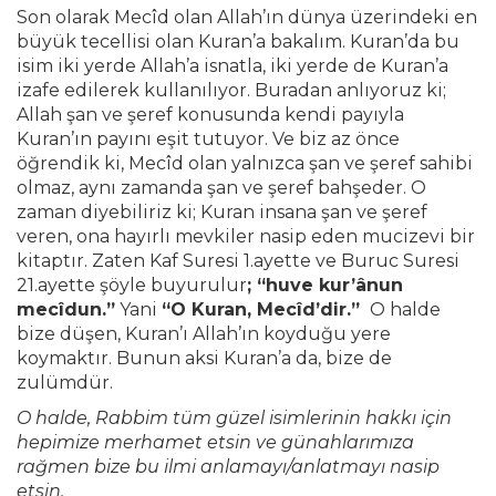
Son olarak Mecîd olan Allah’ın dünya üzerindeki en
büyük tecellisi olan Kuran’a bakalım. Kuran’da bu
isim iki yerde Allah’a isnatla, iki yerde de Kuran’a
izafe edilerek kullanılıyor. Buradan anlıyoruz ki;
Allah şan ve şeref konusunda kendi payıyla
Kuran’ın payını eşit tutuyor. Ve biz az önce
öğrendik ki, Mecîd olan yalnızca şan ve şeref sahibi
olmaz, aynı zamanda şan ve şeref bahşeder. O
zaman diyebiliriz ki; Kuran insana şan ve şeref
veren, ona hayırlı mevkiler nasip eden mucizevi bir
kitaptır. Zaten Kaf Suresi 1.ayette ve Buruc Suresi
21.ayette şöyle buyurulur
; “huve kur’ânun
mecîdun.”
Yani
“O Kuran, Mecîd’dir.”
O halde
bize düşen, Kuran’ı Allah’ın koyduğu yere
koymaktır. Bunun aksi Kuran’a da, bize de
zulümdür.
O halde, Rabbim tüm güzel isimlerinin hakkı için
hepimize merhamet etsin ve günahlarımıza
rağmen bize bu ilmi anlamayı/anlatmayı nasip
etsin.