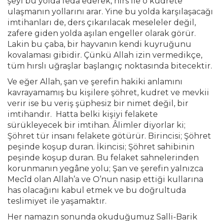
şeyi bu yolda feda ederek, hırs ile o kudrete
ulaşmanın yollarını arar. Yine bu yolda karşılaşacağı
imtihanları de, ders çıkarılacak meseleler değil,
zafere giden yolda aşılan engeller olarak görür.
Lakin bu çaba, bir hayvanın kendi kuyruğunu
kovalaması gibidir. Çünkü Allah izin vermedikçe,
tüm hırslı uğraşlar başlangıç noktasında bitecektir.
Ve eğer Allah, şan ve şerefin hakiki anlamını
kavrayamamış bu kişilere şöhret, kudret ve mevkii
verir ise bu veriş şüphesiz bir nimet değil, bir
imtihandır. Hatta belki kişiyi felakete
sürükleyecek bir imtihan. Âlimler diyorlar ki;
Şöhret tür insanı felakete götürür. Birincisi; Şöhret
peşinde koşup duran. İkincisi; Şöhret sahibinin
peşinde koşup duran. Bu felaket sahnelerinden
korunmanın yegâne yolu; Şan ve şerefin yalnızca
Mecîd olan Allah’a ve O’nun nasip ettiği kullarına
has olacağını kabul etmek ve bu doğrultuda
teslimiyet ile yaşamaktır.
Her namazın sonunda okuduğumuz Salli-Barik