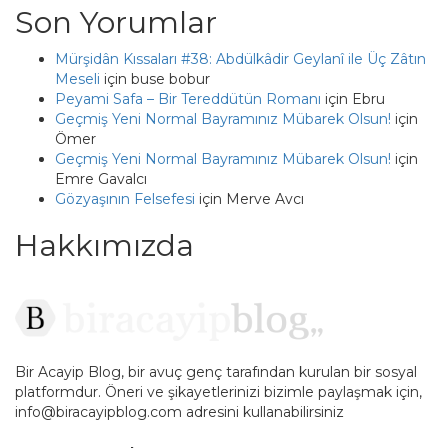
Son Yorumlar
Mürşidân Kıssaları #38: Abdülkâdir Geylanî ile Üç Zâtın
Meseli
için
buse bobur
Peyami Safa – Bir Tereddütün Romanı
için
Ebru
Geçmiş Yeni Normal Bayramınız Mübarek Olsun!
için
Ömer
Geçmiş Yeni Normal Bayramınız Mübarek Olsun!
için
Emre Gavalcı
Gözyaşının Felsefesi
için
Merve Avcı
Hakkımızda
Bir Acayip Blog, bir avuç genç tarafından kurulan bir sosyal
platformdur. Öneri ve şikayetlerinizi bizimle paylaşmak için,
info@biracayipblog.com adresini kullanabilirsiniz