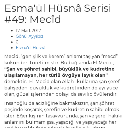
Esma'ül Hüsnâ Serisi
#49: Mecîd
17 Mart 2017
Gönül Ayyıldız
0
Esma'ül Hüsnâ
Mecîd, “genişlik ve kerem” anlamı taşıyan “mecd”
kökünden türetilmiştir. Bu bağlamda El Mecid,
“Şan ve şöhret sahibi, büyüklük ve kudretine
ulaşılamayan, her türlü övgüye layık olan”
demektir. El-Mecîd olan Allah; kullarına şan şeref
bahşeden, büyüklük ve kudretinden dolayı yüce
olan, güzel işlerinden dolayı da sevilip övülendir.
İnsanoğlu da acizliğine bakmaksızın, şan şöhret
peşinde koşarak, şerefin ve kudretin sahibi olmak
ister. Eğer kişinin tasavvurunda, şan ve şeref hakiki
anlamını bulmamışsa, yaşadığı ve yaşayacağı her