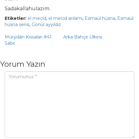
Sadakallahulazim.
Etiketler:
el mecid
,
el mecid anlamı
,
Esmaül hüsna
,
Esmaül
hüsna serisi
,
Gönül ayyıldız
Mürşidân Kıssaları #41:
Arka Bahçe Ülkesi
Sabır
Yorum Yazın