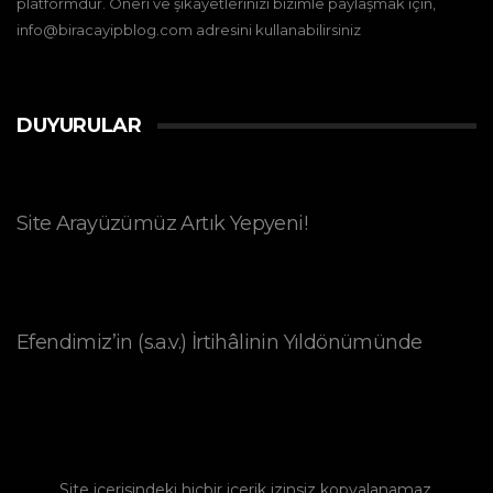
platformdur. Öneri ve şikayetlerinizi bizimle paylaşmak için,
info@biracayipblog.com adresini kullanabilirsiniz
DUYURULAR
Site Arayüzümüz Artık Yepyeni!
Efendimiz’in (s.a.v.) İrtihâlinin Yıldönümünde
Site içerisindeki hiçbir içerik izinsiz kopyalanamaz.