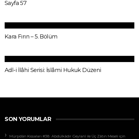
Sayfa 57
Kara Fırın – 5. Bölüm
Adl-i İlâhi Serisi: İslâmi Hukuk Düzeni
SON YORUMLAR
Mürşidân Kıssaları #38: Abdülkâdir Geylanî ile Üç Zâtın Meseli
için