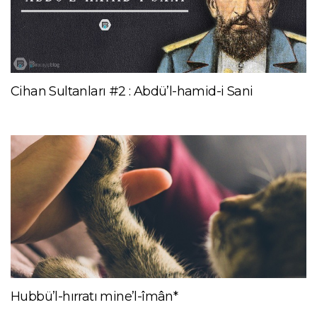
Cihan Sultanları #2 : Abdü’l-hamid-i Sani
Hubbü’l-hırratı mine’l-îmân*