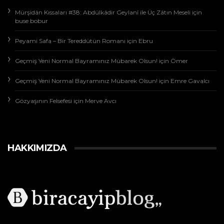
Mürşidân Kıssaları #38: Abdülkâdir Geylanî ile Üç Zâtın Meseli
için
buse bobur
Peyami Safa – Bir Tereddütün Romanı
için
Ebru
Geçmiş Yeni Normal Bayramınız Mübarek Olsun!
için
Ömer
Geçmiş Yeni Normal Bayramınız Mübarek Olsun!
için
Emre Gavalcı
Gözyaşının Felsefesi
için
Merve Avcı
HAKKIMIZDA