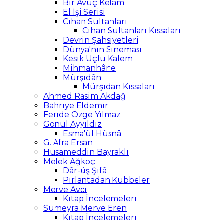
Bir Avuç Kelam
El İşi Serisi
Cihan Sultanları
Cihan Sultanları Kıssaları
Devrin Şahsiyetleri
Dünya'nın Sineması
Kesik Uçlu Kalem
Mihmanhâne
Mürşidân
Mürşidan Kıssaları
Ahmed Rasim Akdağ
Bahriye Eldemir
Feride Özge Yılmaz
Gönül Ayyıldız
Esma'ül Hüsnâ
G. Afra Ersan
Hüsameddin Bayraklı
Melek Ağkoç
Dâr-üş Şifâ
Pırlantadan Kubbeler
Merve Avcı
Kitap İncelemeleri
Sümeyra Merve Eren
Kitap İncelemeleri