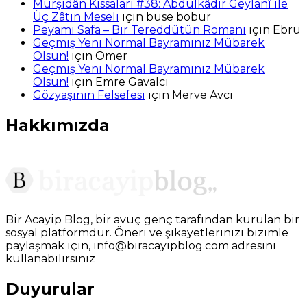
Mürşidân Kıssaları #38: Abdülkâdir Geylanî ile
Üç Zâtın Meseli
için
buse bobur
Peyami Safa – Bir Tereddütün Romanı
için
Ebru
Geçmiş Yeni Normal Bayramınız Mübarek
Olsun!
için
Ömer
Geçmiş Yeni Normal Bayramınız Mübarek
Olsun!
için
Emre Gavalcı
Gözyaşının Felsefesi
için
Merve Avcı
Hakkımızda
Bir Acayip Blog, bir avuç genç tarafından kurulan bir
sosyal platformdur. Öneri ve şikayetlerinizi bizimle
paylaşmak için, info@biracayipblog.com adresini
kullanabilirsiniz
Duyurular