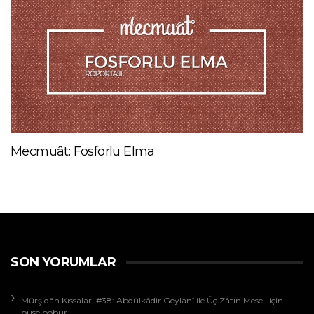
Mecmuât: Fosforlu Elma
SON YORUMLAR
Mürşidân Kıssaları #38: Abdülkâdir Geylanî ile Üç Zâtın Meseli
için
buse bobur