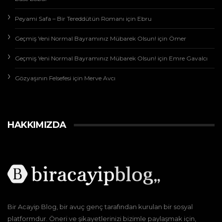
Peyami Safa – Bir Tereddütün Romanı
için
Ebru
Geçmiş Yeni Normal Bayramınız Mübarek Olsun!
için
Ömer
Geçmiş Yeni Normal Bayramınız Mübarek Olsun!
için
Emre Gavalcı
Gözyaşının Felsefesi
için
Merve Avcı
HAKKIMIZDA
Bir Acayip Blog, bir avuç genç tarafından kurulan bir sosyal
platformdur. Öneri ve şikayetlerinizi bizimle paylaşmak için,