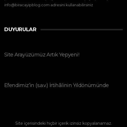
info@biracayipblog.com adresini kullanabilirsiniz
DUYURULAR
Site Arayüzümüz Artık Yepyeni!
Efendimiz’in (s.a.v.) İrtihâlinin Yıldönümünde
Site içerisindeki hiçbir içerik izinsiz kopyalanamaz.