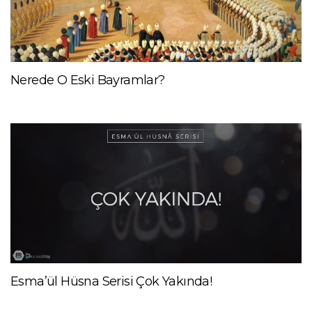
Nerede O Eski Bayramlar?
Esma’ül Hüsna Serisi Çok Yakında!