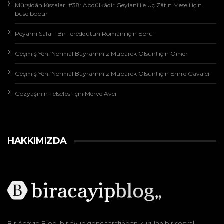
Mürşidân Kıssaları #38: Abdülkâdir Geylanî ile Üç Zâtın Meseli
için
buse bobur
Peyami Safa – Bir Tereddütün Romanı
için
Ebru
Geçmiş Yeni Normal Bayramınız Mübarek Olsun!
için
Ömer
Geçmiş Yeni Normal Bayramınız Mübarek Olsun!
için
Emre Gavalcı
Gözyaşının Felsefesi
için
Merve Avcı
HAKKIMIZDA
Bir Acayip Blog, bir avuç genç tarafından kurulan bir sosyal