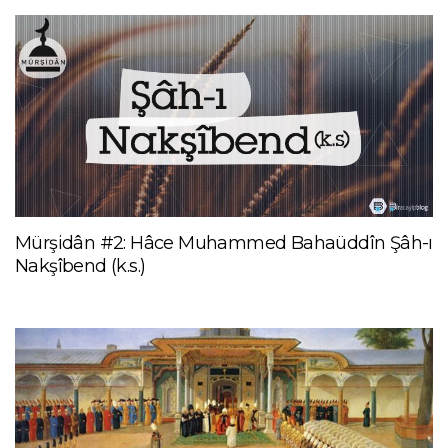
Mürşidân #2: Hâce Muhammed Bahaüddîn Şâh-ı
Nakşîbend (k.s.)