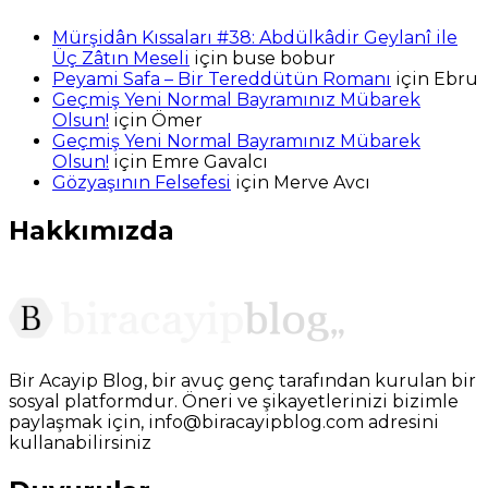
Mürşidân Kıssaları #38: Abdülkâdir Geylanî ile
Üç Zâtın Meseli
için
buse bobur
Peyami Safa – Bir Tereddütün Romanı
için
Ebru
Geçmiş Yeni Normal Bayramınız Mübarek
Olsun!
için
Ömer
Geçmiş Yeni Normal Bayramınız Mübarek
Olsun!
için
Emre Gavalcı
Gözyaşının Felsefesi
için
Merve Avcı
Hakkımızda
Bir Acayip Blog, bir avuç genç tarafından kurulan bir
sosyal platformdur. Öneri ve şikayetlerinizi bizimle
paylaşmak için, info@biracayipblog.com adresini
kullanabilirsiniz