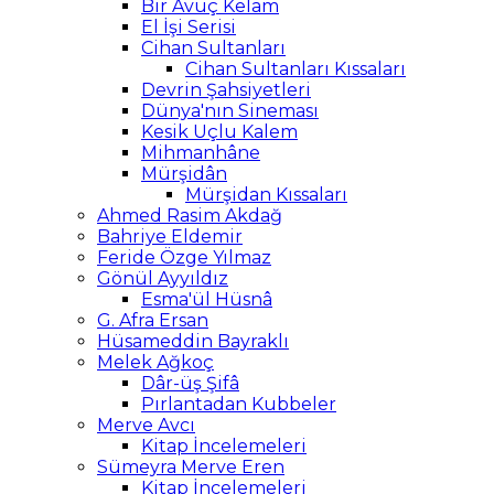
Bir Avuç Kelam
El İşi Serisi
Cihan Sultanları
Cihan Sultanları Kıssaları
Devrin Şahsiyetleri
Dünya'nın Sineması
Kesik Uçlu Kalem
Mihmanhâne
Mürşidân
Mürşidan Kıssaları
Ahmed Rasim Akdağ
Bahriye Eldemir
Feride Özge Yılmaz
Gönül Ayyıldız
Esma'ül Hüsnâ
G. Afra Ersan
Hüsameddin Bayraklı
Melek Ağkoç
Dâr-üş Şifâ
Pırlantadan Kubbeler
Merve Avcı
Kitap İncelemeleri
Sümeyra Merve Eren
Kitap İncelemeleri