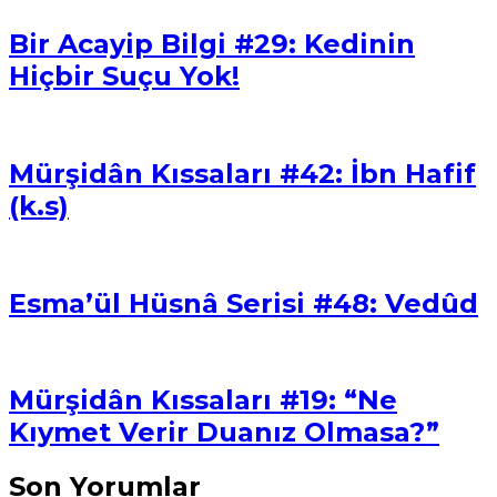
Bir Acayip Bilgi #29: Kedinin
Hiçbir Suçu Yok!
Mürşidân Kıssaları #42: İbn Hafif
(k.s)
Esma’ül Hüsnâ Serisi #48: Vedûd
Mürşidân Kıssaları #19: “Ne
Kıymet Verir Duanız Olmasa?”
Son Yorumlar