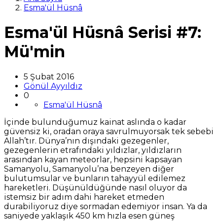
Esma'ül Hüsnâ
Esma'ül Hüsnâ Serisi #7:
Mü'min
5 Şubat 2016
Gönül Ayyıldız
0
Esma'ül Hüsnâ
İçinde bulunduğumuz kainat aslında o kadar
güvensiz ki, oradan oraya savrulmuyorsak tek sebebi
Allah’tır. Dünya’nın dışındaki gezegenler,
gezegenlerin etrafındaki yıldızlar, yıldızların
arasından kayan meteorlar, hepsini kapsayan
Samanyolu, Samanyolu’na benzeyen diğer
bulutumsular ve bunların tahayyül edilemez
hareketleri. Düşünüldüğünde nasıl oluyor da
istemsiz bir adım dahi hareket etmeden
durabiliyoruz diye sormadan edemiyor insan. Ya da
saniyede yaklaşık 450 km hızla esen güneş