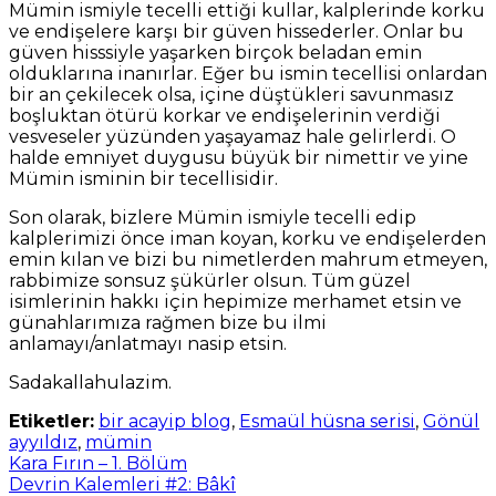
Mümin ismiyle tecelli ettiği kullar, kalplerinde korku
ve endişelere karşı bir güven hissederler. Onlar bu
güven hisssiyle yaşarken birçok beladan emin
olduklarına inanırlar. Eğer bu ismin tecellisi onlardan
bir an çekilecek olsa, içine düştükleri savunmasız
boşluktan ötürü korkar ve endişelerinin verdiği
vesveseler yüzünden yaşayamaz hale gelirlerdi. O
halde emniyet duygusu büyük bir nimettir ve yine
Mümin isminin bir tecellisidir.
Son olarak, bizlere Mümin ismiyle tecelli edip
kalplerimizi önce iman koyan, korku ve endişelerden
emin kılan ve bizi bu nimetlerden mahrum etmeyen,
rabbimize sonsuz şükürler olsun. Tüm güzel
isimlerinin hakkı için hepimize merhamet etsin ve
günahlarımıza rağmen bize bu ilmi
anlamayı/anlatmayı nasip etsin.
Sadakallahulazim.
Etiketler:
bir acayip blog
,
Esmaül hüsna serisi
,
Gönül
ayyıldız
,
mümin
Kara Fırın – 1. Bölüm
Devrin Kalemleri #2: Bâkî