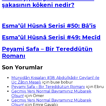
şakasının kökeni nedir?
Esma’ül Hüsnâ Serisi #50: Bâ’is
Esma’ül Hüsnâ Serisi #49: Mecîd
Peyami Safa – Bir Tereddütün
Romanı
Son Yorumlar
Mürşidân Kıssaları #38: Abdülkâdir Geylanî ile
Üç Zâtın Meseli
için
buse bobur
Peyami Safa – Bir Tereddütün Romanı
için
Ebru
Geçmiş Yeni Normal Bayramınız Mübarek
Olsun!
için
Ömer
Geçmiş Yeni Normal Bayramınız Mübarek
Olsun!
için
Emre Gavalcı