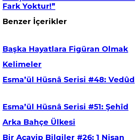
Fark Yoktur!”
Benzer İçerikler
Başka Hayatlara Figüran Olmak
Kelimeler
Esma’ül Hüsnâ Serisi #48: Vedûd
Esma’ül Hüsnâ Serisi #51: Şehîd
Arka Bahçe Ülkesi
Bir Acayip Bilgiler #26: 1 Nisan