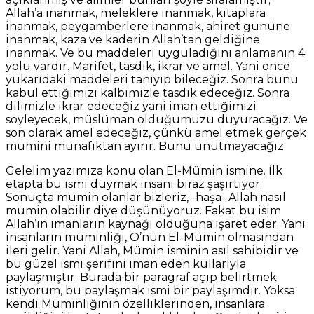
Allah’a inanmak, meleklere inanmak, kitaplara
inanmak, peygamberlere inanmak, ahiret gününe
inanmak, kaza ve kaderin Allah’tan geldiğine
inanmak. Ve bu maddeleri uyguladığını anlamanın 4
yolu vardır. Marifet, tasdik, ikrar ve amel. Yani önce
yukarıdaki maddeleri tanıyıp bileceğiz. Sonra bunu
kabul ettiğimizi kalbimizle tasdik edeceğiz. Sonra
dilimizle ikrar edeceğiz yani iman ettiğimizi
söyleyecek, müslüman olduğumuzu duyuracağız. Ve
son olarak amel edeceğiz, çünkü amel etmek gerçek
mümini münafıktan ayırır. Bunu unutmayacağız.
Gelelim yazımıza konu olan El-Mümin ismine. İlk
etapta bu ismi duymak insanı biraz şaşırtıyor.
Sonuçta mümin olanlar bizleriz, -haşa- Allah nasıl
mümin olabilir diye düşünüyoruz. Fakat bu isim
Allah’ın imanların kaynağı olduğuna işaret eder. Yani
insanların müminliği, O’nun El-Mümin olmasından
ileri gelir. Yani Allah, Mümin isminin asıl sahibidir ve
bu güzel ismi şerifini iman eden kullarıyla
paylaşmıştır. Burada bir paragraf açıp belirtmek
istiyorum, bu paylaşmak ismi bir paylaşımdır. Yoksa
kendi Müminliğinin özelliklerinden, insanlara