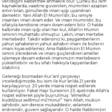
verildiğini kastetmek ahmaklık olur. Çünkü bu isim
kaynaklarda, vaadine güvenilen, müminleri azaptan
emin kılan, gönüllerde iman ışığı uyandıran
demektir. Yani Allah El Mümin’dir, bu ismiyle
insanları iman ikram eder. Ve insan mümindir, bu
sıfatıyla kendisine imanı ikram edeni bilir. O halde
kalbinde iman ışığı olan her kul, Allah’ın Mümin
isminin muhattabı olmuştur. Lakin, iman mertebe
mertebedir. Takdir edersiniz ki, peygamberlerin
yahut sahabelerin yahut ashabın imanı ile bizlerin
imanı kıyas edilemez. Ama Rabbimizin El Mümin
ismini zikrederek ve imanı güçlendiren ameller
işlemeye devam ederek imanımızın mertebesini
yükseltebilir ve bu sıfatı hakkıyla taşıyanlardan
olabiliriz.
Geleneği bozmadan Kur’anî çerçeveyi
incelediğimizde, bu isim ile Kur’an’da 21 yerde
karşılaşıyoruz. 20 yerde insana nispet edilerek
kullanılıyor. Fakat Haşr Suresinin 23. ayetinde Allah’a
nispet edilerek şöyle buyrulmuş:
“elmelikul
kuddûsus selâmul mû’minul”
Yani Allah, mükün
sahibidir, son derece mukaddestir, selamete
erdirendir, güveni sağlayandır. O halde Rabbimizin