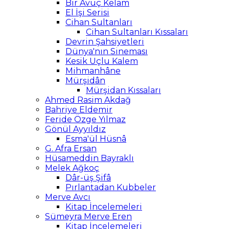
Bir Avuç Kelam
El İşi Serisi
Cihan Sultanları
Cihan Sultanları Kıssaları
Devrin Şahsiyetleri
Dünya'nın Sineması
Kesik Uçlu Kalem
Mihmanhâne
Mürşidân
Mürşidan Kıssaları
Ahmed Rasim Akdağ
Bahriye Eldemir
Feride Özge Yılmaz
Gönül Ayyıldız
Esma'ül Hüsnâ
G. Afra Ersan
Hüsameddin Bayraklı
Melek Ağkoç
Dâr-üş Şifâ
Pırlantadan Kubbeler
Merve Avcı
Kitap İncelemeleri
Sümeyra Merve Eren
Kitap İncelemeleri