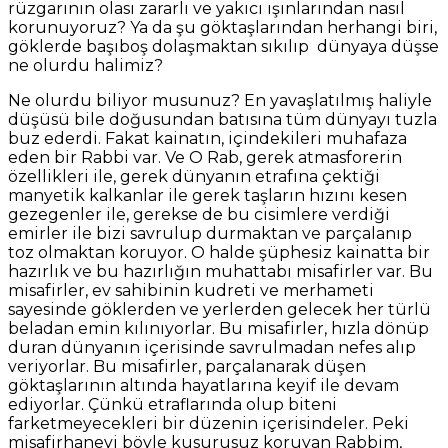
rüzgarının olası zararlı ve yakıcı ışınlarından nasıl
korunuyoruz? Ya da şu göktaşlarından herhangi biri,
göklerde başıboş dolaşmaktan sıkılıp dünyaya düşse
ne olurdu halimiz?
Ne olurdu biliyor musunuz? En yavaşlatılmış haliyle
düşüsü bile doğusundan batısına tüm dünyayı tuzla
buz ederdi. Fakat kainatın, içindekileri muhafaza
eden bir Rabbi var. Ve O Rab, gerek atmasforerin
özellikleri ile, gerek dünyanın etrafına çektiği
manyetik kalkanlar ile gerek taşların hızını kesen
gezegenler ile, gerekse de bu cisimlere verdiği
emirler ile bizi savrulup durmaktan ve parçalanıp
toz olmaktan koruyor. O halde şüphesiz kainatta bir
hazırlık ve bu hazırlığın muhattabı misafirler var. Bu
misafirler, ev sahibinin kudreti ve merhameti
sayesinde göklerden ve yerlerden gelecek her türlü
beladan emin kılınıyorlar. Bu misafirler, hızla dönüp
duran dünyanın içerisinde savrulmadan nefes alıp
veriyorlar. Bu misafirler, parçalanarak düşen
göktaşlarının altında hayatlarına keyif ile devam
ediyorlar. Çünkü etraflarında olup biteni
farketmeyecekleri bir düzenin içerisindeler. Peki
misafirhaneyi böyle kusurusuz koruyan Rabbim,