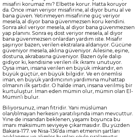
misafiri korumaz mı? Elbette korur. Hatta koruyor
da. Önce iman veriyor misafirine, al diyor bunu al ve
bana güven. Yetinmeyen misafirine güç veriyor
mesela, al diyor bana güvenmezsen koru kendini.
Sonra akıl veriyor mesela, al diyor bana güvenmezsen
yap planını. Sonra eş dost veriyor mesela, al diyor
bana güvenmezsen onlardan yardım iste. Misafir
şaşırıyor bazen, verilen ekstralara aldanıyor. Gücüne
güveniyor mesela, aklına güveniyor. Ailesine, eşine,
dostuna, akrabasına güveniyor. Bazen öyle dalıp
gidiyor ki, kendisine verilen ilk ikramı unutuyor.
Oysa iman, insana verilen en büyük imkandır, en
büyük güçtür, en büyük bilgidir. Ve en önemlisi
iman, en büyük yardımcının yardımına muhattap
olmanın ilk şartıdır. O halde iman, insana verilmiş bir
kurtuluştur. İman eden mümin olur, mümin olan El-
Mümin’i bulur.
Biliyorsunuz, iman fıtridir. Yani müslüman
olan/olmayan herkesin yaratılışında iman mevcuttur.
Yine de insandan beklenen, yaşamı boyunca bu
imanı maksimum seviyeye çıkarmasıdır. Bu yüzden
Bakara-177. ve Nisa-136’da iman etmenin şartları
açıklanmış ve alimler bunları şöyle sıralamıştır;