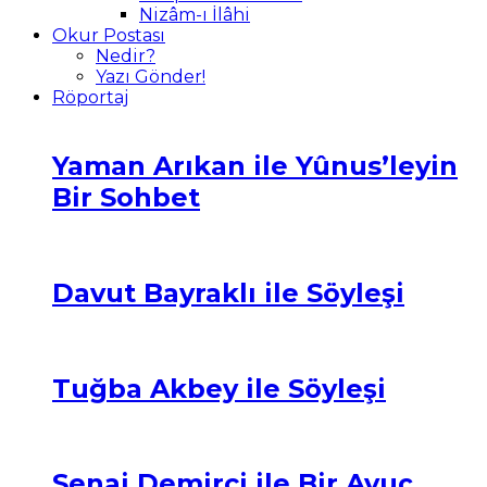
Nizâm-ı İlâhi
Okur Postası
Nedir?
Yazı Gönder!
Röportaj
Yaman Arıkan ile Yûnus’leyin
Bir Sohbet
Davut Bayraklı ile Söyleşi
Tuğba Akbey ile Söyleşi
Senai Demirci ile Bir Avuç