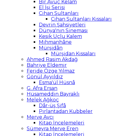
Bir Avuç Kelam
El İşi Serisi
Cihan Sultanları
Cihan Sultanları Kıssaları
Devrin Şahsiyetleri
Dünya'nın Sineması
Kesik Uçlu Kalem
Mihmanhâne
Mürşidân
Mürşidan Kıssaları
Ahmed Rasim Akdağ
Bahriye Eldemir
Feride Özge Yılmaz
Gönül Ayyıldız
Esma'ül Hüsnâ
G. Afra Ersan
Hüsameddin Bayraklı
Melek Ağkoç
Dâr-üş Şifâ
Pırlantadan Kubbeler
Merve Avcı
Kitap İncelemeleri
Sümeyra Merve Eren
Kitap İncelemeleri