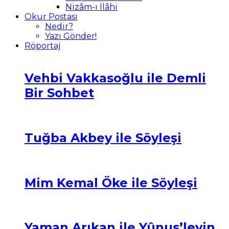
Nizâm-ı İlâhi
Okur Postası
Nedir?
Yazı Gönder!
Röportaj
Vehbi Vakkasoğlu ile Demli
Bir Sohbet
Tuğba Akbey ile Söyleşi
Mim Kemal Öke ile Söyleşi
Yaman Arıkan ile Yûnus’leyin