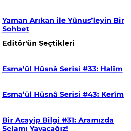
Yaman Arıkan ile Yûnus’leyin Bir
Sohbet
Editör'ün Seçtikleri
Esma’ül Hüsnâ Serisi #33: Halîm
Esma’ül Hüsnâ Serisi #43: Kerîm
Bir Acayip Bilgi #31: Aramızda
Selamı Yayacağız!