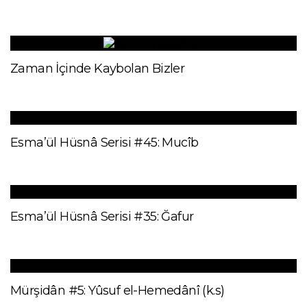
Zaman İçinde Kaybolan Bizler
Esma’ül Hüsnâ Serisi #45: Mucîb
Esma’ül Hüsnâ Serisi #35: Ğafur
Mürşidân #5: Yûsuf el-Hemedânî (k.s)