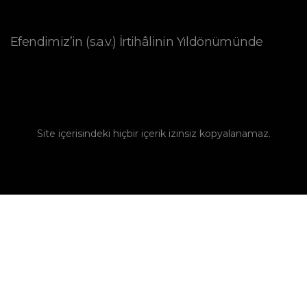
Efendimiz’in (s.a.v.) İrtihâlinin Yıldönümünde
Site içerisindeki hiçbir içerik izinsiz kopyalanamaz.