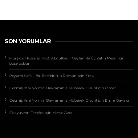
SON YORUMLAR
Mürşidân Kıssaları #38: Abdülkâdir Geylanî ile Üç Zâtın Meseli
için
buse bobur
Peyami Safa – Bir Tereddütün Romanı
için
Ebru
Geçmiş Yeni Normal Bayramınız Mübarek Olsun!
için
Ömer
Geçmiş Yeni Normal Bayramınız Mübarek Olsun!
için
Emre Gavalcı
Gözyaşının Felsefesi
için
Merve Avcı