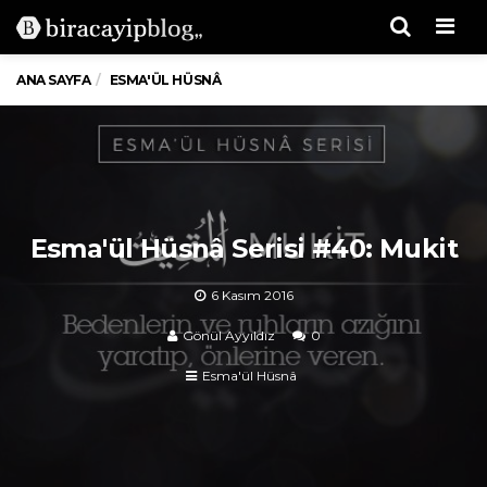
Men
ANA SAYFA
ESMA'ÜL HÜSNÂ
Esma'ül Hüsnâ Serisi #40: Mukit
6 Kasım 2016
Gönül Ayyıldız
0
Esma'ül Hüsnâ