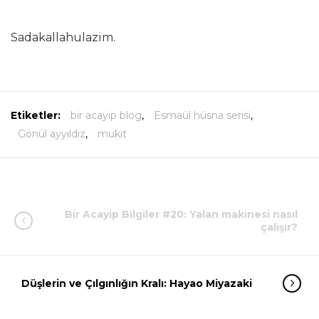
Sadakallahulazim.
Etiketler:
bir acayip blog
,
Esmaül hüsna serisi
,
Gönül ayyıldız
,
mukit
Bir Acayip Bilgiler #20: Yalan makinesi nasıl
çalışır?
Düşlerin ve Çılgınlığın Kralı: Hayao Miyazaki