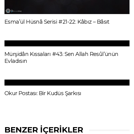
Esma’ül Hüsnâ Serisi #21-22: Kâbız – Bâsıt
Mürşidân Kıssaları #43: Sen Allah Resûl’ünün
Evladısın
Okur Postası: Bir Kudüs Şarkısı
BENZER İÇERIKLER