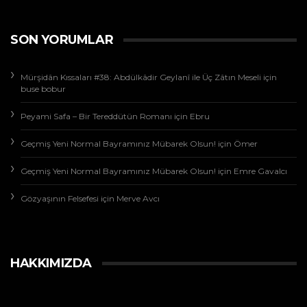
SON YORUMLAR
Mürşidân Kıssaları #38: Abdülkâdir Geylanî ile Üç Zâtın Meseli
için
buse bobur
Peyami Safa – Bir Tereddütün Romanı
için
Ebru
Geçmiş Yeni Normal Bayramınız Mübarek Olsun!
için
Ömer
Geçmiş Yeni Normal Bayramınız Mübarek Olsun!
için
Emre Gavalcı
Gözyaşının Felsefesi
için
Merve Avcı
HAKKIMIZDA