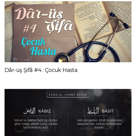
Dâr-üş Şifâ #4 : Çocuk Hasta