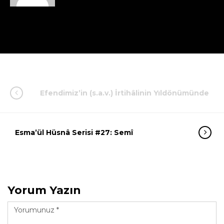
Efendimiz’in (s.a.v.) İrtihâlinin Yıldönümünde
Esma’ül Hüsnâ Serisi #27: Semî
Yorum Yazın