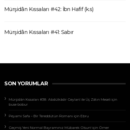
Mürşidân Kıssaları #42: İbn Hafif (k.s)
Mürşidân Kıssaları #41: Sabır
SON YORUMLAR
Mürşidân Kıssaları #38: Abdülkâdir Geylanî ile Üç Zâtın Meseli
için
buse bobur
Peyami Safa – Bir Tereddütün Romanı
için
Ebru
Geçmiş Yeni Normal Bayramınız Mübarek Olsun!
için
Ömer