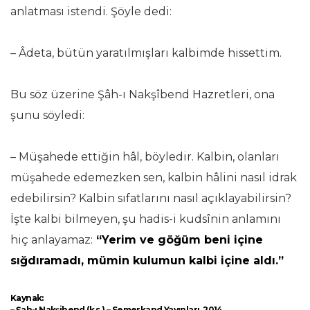
anlatması istendi. Şöyle dedi:
– Âdeta, bütün yaratılmışları kalbimde hissettim.
Bu söz üzerine Şâh-ı Nakşîbend Hazretleri, ona
şunu söyledi:
– Müşahede ettiğin hâl, böyledir. Kalbin, olanları
müşahede edemezken sen, kalbin hâlini nasıl idrak
edebilirsin? Kalbin sıfatlarını nasıl açıklayabilirsin?
İşte kalbi bilmeyen, şu hadis-i kudsînin anlamını
hiç anlayamaz:
“Yerim ve göğüm beni içine
sığdıramadı, mümin kulumun kalbi içine aldı.”
Kaynak:
– Şah-ı Nakşibend (k.s.) – Semerkand Yayınları, 2014