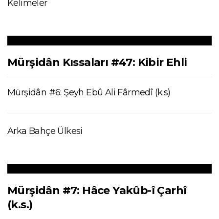
Kelimeler
Mürşidân Kıssaları #47: Kibir Ehli
Mürşidân #6: Şeyh Ebû Ali Fârmedî (k.s)
Arka Bahçe Ülkesi
Mürşidân #7: Hâce Yakûb-î Çarhî
(k.s.)