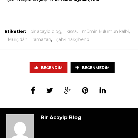
Etiketler:
bir acayip blog
,
kıssa
,
mümin kulumun kalbi
,
Mürşidân
,
ramazan
,
şah-ı nakşibend
BEĞENDIM
BEĞENMEDIM
Bir Acayip Blog