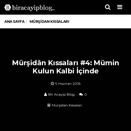
Men
ANA SAYFA
MÜRŞIDAN KISSALARI
Mürşidân Kıssaları #4: Mümin
Kulun Kalbi İçinde
9 Haziran 2016
Bir Acayip Blog
0
Mürşidan Kıssaları