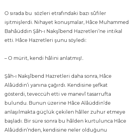
O sırada bu sözleri etrafındaki bazı sûfiler
işitmişlerdi. Nihayet konuşmalar, Hâce Muhammed
Bahâüddin Şâh-ı Nakşîbend Hazretleri’ne intikal
etti. Hâce Hazretleri şunu söyledi:
– O mürit, kendi hâlini anlatmış!..
Şâh-ı Nakşîbend Hazretleri daha sonra, Hâce
Alâüddin’i yanına çağırdı. Kendisine şefkat
gösterdi, teveccüh etti ve manevî tasarrufta
bulundu. Bunun üzerine Hâce Alâüddin’de
anlaşılmakta güçlük çekilen hâller zuhur etmeye
başladı. Bir süre sonra bu hâlden kurtulunca Hâce
Alâüddin’nden, kendisine neler olduğunu